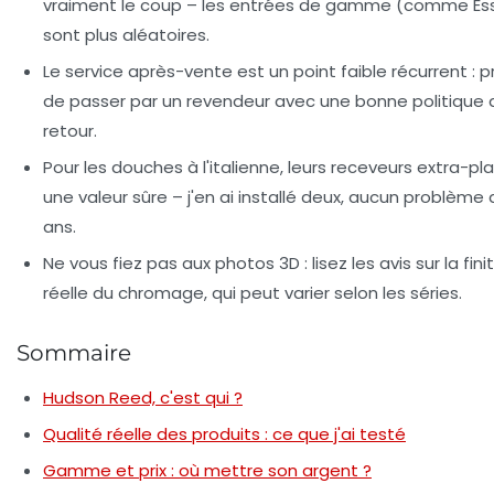
vraiment le coup – les entrées de gamme (comme
Es
sont plus aléatoires.
Le service après-vente est un point faible récurrent : 
de passer par un revendeur avec une bonne politique 
retour.
Pour les douches à l'italienne, leurs receveurs extra-pl
une valeur sûre – j'en ai installé deux, aucun problème
ans.
Ne vous fiez pas aux photos 3D : lisez les avis sur la fini
réelle du chromage, qui peut varier selon les séries.
Sommaire
Hudson Reed, c'est qui ?
Qualité réelle des produits : ce que j'ai testé
Gamme et prix : où mettre son argent ?