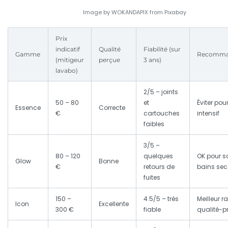
Image by WOKANDAPIX from Pixabay
Prix
indicatif
Qualité
Fiabilité (sur
Gamme
Recomma
(mitigeur
perçue
3 ans)
lavabo)
2/5 – joints
50 – 80
et
Éviter po
Essence
Correcte
€
cartouches
intensif
faibles
3/5 –
80 – 120
quelques
OK pour s
Glow
Bonne
€
retours de
bains sec
fuites
150 –
4.5/5 – très
Meilleur r
Icon
Excellente
300 €
fiable
qualité-pr