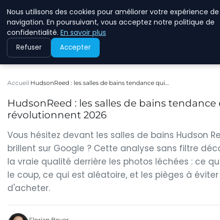
Nous utilisons des cookies pour améliorer votre expérience de
WINFESSOR
navigation. En poursuivant, vous acceptez notre politique de
confidentialité.
En savoir plus
Refuser
Accepter
Accueil
HudsonReed : les salles de bains tendance qui…
HudsonReed : les salles de bains tendance 
révolutionnent 2026
Vous hésitez devant les salles de bains Hudson R
brillent sur Google ? Cette analyse sans filtre déc
la vraie qualité derrière les photos léchées : ce qu
le coup, ce qui est aléatoire, et les pièges à évite
d'acheter.
Florian Boyer