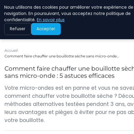
Nous utilisons des cookies pour améliorer votre expérience de
WINFESSOR
navigation. En poursuivant, vous acceptez notre politique de
confidentialité.
En savoir plus
Refuser
Accepter
Accueil
Comment faire chauffer une bouillotte sèche sans micro-onde…
Comment faire chauffer une bouillotte sèc
sans micro-onde : 5 astuces efficaces
Votre micro-ondes est en panne et vous ne save
comment chauffer votre bouillotte sèche ? Déco
méthodes alternatives testées pendant 3 ans, a
leurs avantages et pièges à éviter pour ne pas a
votre bouillotte.