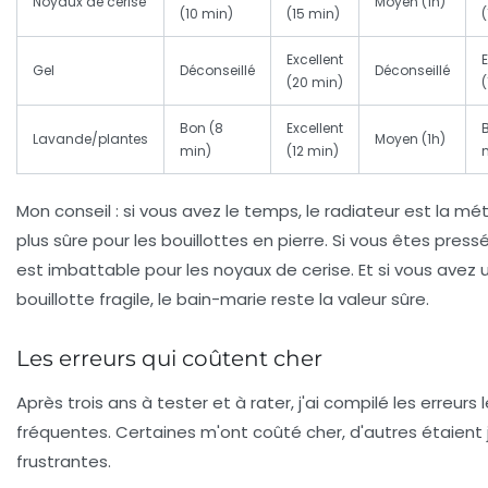
Noyaux de cerise
Moyen (1h)
(10 min)
(15 min)
Excellent
E
Gel
Déconseillé
Déconseillé
(20 min)
Bon (8
Excellent
Lavande/plantes
Moyen (1h)
min)
(12 min)
Mon conseil : si vous avez le temps, le radiateur est la mé
plus sûre pour les bouillottes en pierre. Si vous êtes pressé
est imbattable pour les noyaux de cerise. Et si vous avez 
bouillotte fragile, le bain-marie reste la valeur sûre.
Les erreurs qui coûtent cher
Après trois ans à tester et à rater, j'ai compilé les erreurs 
fréquentes. Certaines m'ont coûté cher, d'autres étaient 
frustrantes.