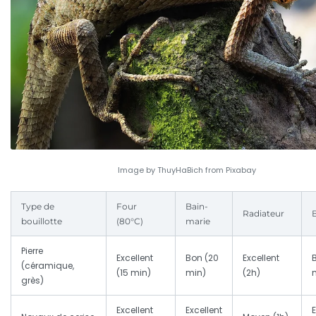
Image by ThuyHaBich from Pixabay
Type de
Four
Bain-
Radiateur
B
bouillotte
(80°C)
marie
Pierre
Excellent
Bon (20
Excellent
(céramique,
(15 min)
min)
(2h)
grès)
Excellent
Excellent
E