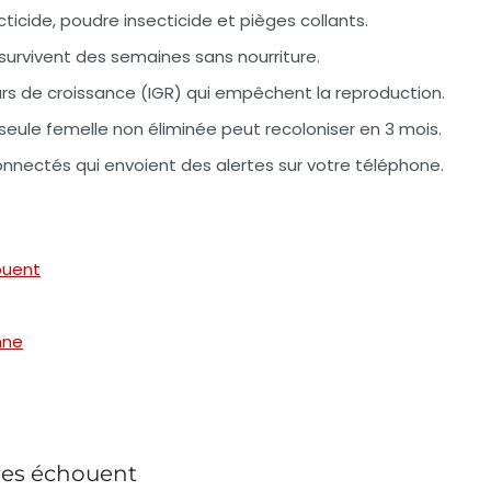
cticide, poudre insecticide et pièges collants
.
s survivent des semaines sans nourriture.
rs de croissance
(IGR) qui empêchent la reproduction.
e seule femelle non éliminée peut recoloniser en 3 mois.
onnectés
qui envoient des alertes sur votre téléphone.
ouent
nne
ques échouent