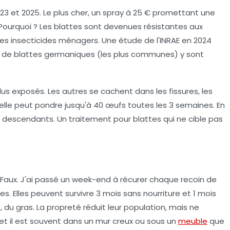
23 et 2025. Le plus cher, un spray à 25 € promettant une
s. Pourquoi ? Les blattes sont devenues
résistantes aux
 des insecticides ménagers. Une étude de l'INRAE en 2024
s de blattes germaniques (les plus communes) y sont
idus exposés. Les autres se cachent dans les fissures, les
emelle peut pondre jusqu'à 40 œufs toutes les 3 semaines. En
0 descendants.
Un traitement pour blattes qui ne cible pas
t." Faux. J'ai passé un week-end à récurer chaque recoin de
es. Elles peuvent survivre
3 mois sans nourriture
et 1 mois
 du gras. La propreté réduit leur population, mais ne
 — et il est souvent dans un mur creux ou sous un
meuble
que