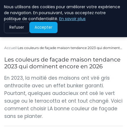
Nous utilisons des cookies pour améliorer votre expérience
WINFESSOR
de navigation. En poursuivant, vous acceptez notre
politique de confidentialité.
En savoir plus
Refuser
Accepter
Accueil
Les couleurs de façade maison tendance 2023 qui dominent…
Les couleurs de façade maison tendance
2023 qui dominent encore en 2026
En 2023, la moitié des maisons ont viré gris
anthracite avec un effet bunker garanti.
Pourtant, quelques audacieux ont osé le vert
sauge ou le terracotta et ont tout changé. Voici
comment choisir LA bonne couleur de façade
sans se planter.